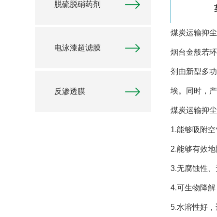
脱硫脱硝药剂
煤炭运输抑尘
电泳漆超滤膜
烟台金般若环
剂由新型多功
埃。同时，产
反渗透膜
煤炭运输抑尘
1.能够吸附
2.能够有效
3.无腐蚀性
4.可生物降
5.水溶性好